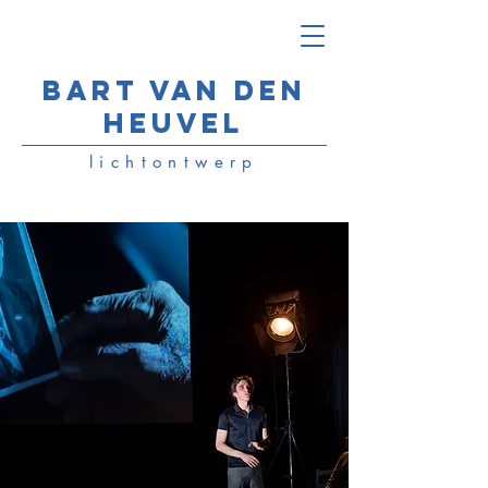
Bart van den
Heuvel
lichtontwerp