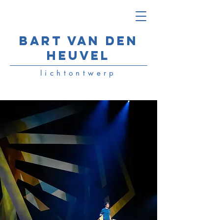
Bart van den
Heuvel
lichtontwerp