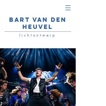
Bart van den
Heuvel
lichtontwerp