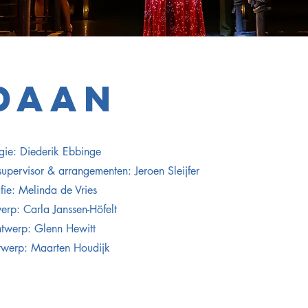
DAAN
gie: Diederik Ebbinge
upervisor & arrangementen: Jeroen Sleijfer
ie: Melinda de Vries
rp: Carla Janssen-Höfelt
twerp: Glenn Hewitt
twerp: Maarten Houdijk