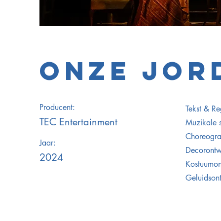
ONZE JOR
Producent:
Tekst & Re
TEC Entertainment
Muzikale s
Choreograf
Jaar:
Decorontwe
2024
Kostuumon
Geluidson