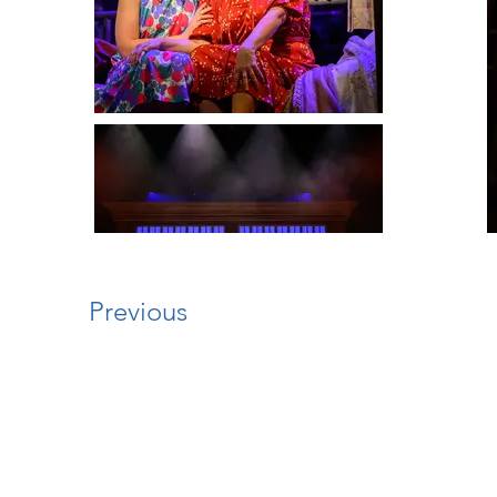
Previous
info
Bart van den Heuvel