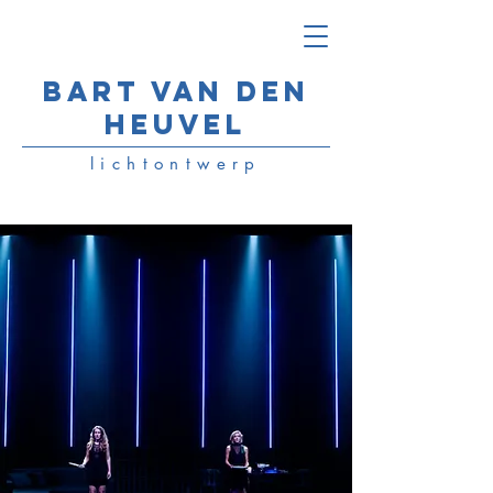
Bart van den
Heuvel
lichtontwerp