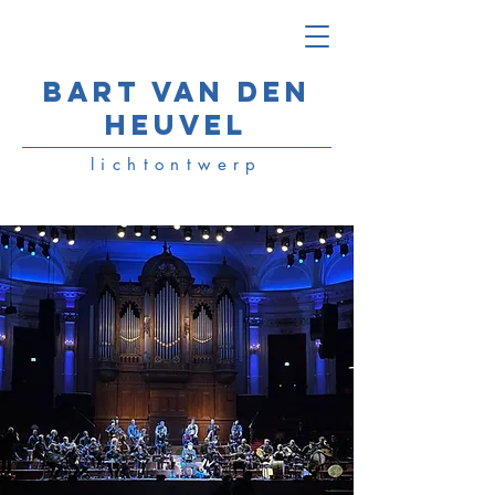
Bart van den
Heuvel
lichtontwerp